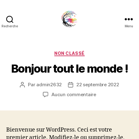
Recherche
Menu
Isabelle
Bel
Magnetiseuse
Catégories
NON CLASSÉ
Bonjour tout le monde !
Par
admin2632
22 septembre 2022
Auteur
Date
de
de
sur
Aucun commentaire
l’article
l’article
Bonjour
tout
le
monde !
Bienvenue sur WordPress. Ceci est votre
premier article. Modifiez-le ou supprimez-le,